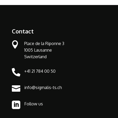
Contact

Place de la Riponne 3
1005 Lausanne
Switzerland

+41 21 784 00 50

info@sigmalis-ts.ch

Follow us