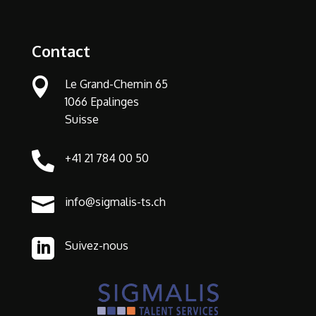
Contact

Le Grand-Chemin 65
1066 Epalinges
Suisse

+41 21 784 00 50

info@sigmalis-ts.ch

Suivez-nous